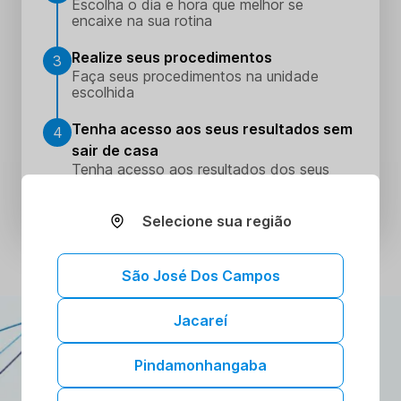
Escolha o dia e hora que melhor se
encaixe na sua rotina
Realize seus procedimentos
3
Faça seus procedimentos na unidade
escolhida
Tenha acesso aos seus resultados sem
4
sair de casa
Tenha acesso aos resultados dos seus
exames onde e quando quiser. Conheça o
Portal do Paciente.
Selecione sua região
São José Dos Campos
Jacareí
ATENDIMENTO DOMICILIAR
A gente vai até você!
Pindamonhangaba
Toda a confiança e segurança dos nossos