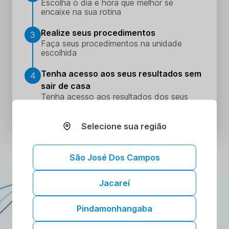
Escolha o dia e hora que melhor se
encaixe na sua rotina
Realize seus procedimentos
3
Faça seus procedimentos na unidade
escolhida
Tenha acesso aos seus resultados sem
4
sair de casa
Tenha acesso aos resultados dos seus
exames onde e quando quiser. Conheça o
Portal do Paciente.
Selecione sua região
São José Dos Campos
Jacareí
ATENDIMENTO DOMICILIAR
A gente vai até você!
Pindamonhangaba
Toda a confiança e segurança dos nossos