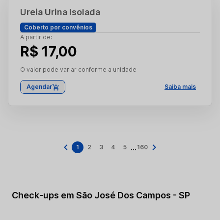
Ureia Urina Isolada
Coberto por convênios
A partir de:
R$ 17,00
O valor pode variar conforme a unidade
Agendar
Saiba mais
...
1
2
3
4
5
160
Check-ups em São José Dos Campos - SP