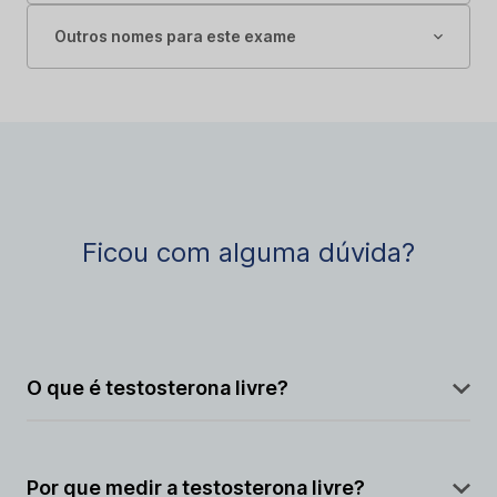
Outros nomes para este exame
Ficou com alguma dúvida?
O que é testosterona livre?
A testosterona livre é a fração da testosterona total
no sangue que não está ligada a proteínas, como a
Por que medir a testosterona livre?