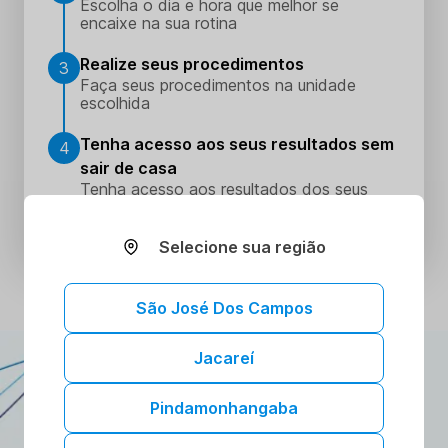
Escolha o dia e hora que melhor se
encaixe na sua rotina
Realize seus procedimentos
3
Faça seus procedimentos na unidade
escolhida
Tenha acesso aos seus resultados sem
4
sair de casa
Tenha acesso aos resultados dos seus
exames onde e quando quiser. Conheça o
Portal do Paciente.
Selecione sua região
São José Dos Campos
Jacareí
ATENDIMENTO DOMICILIAR
A gente vai até você!
Pindamonhangaba
Toda a confiança e segurança dos nossos