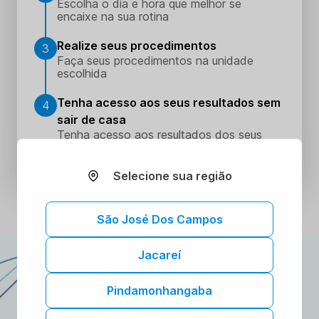
Escolha o dia e hora que melhor se
encaixe na sua rotina
Realize seus procedimentos
3
Faça seus procedimentos na unidade
escolhida
Tenha acesso aos seus resultados sem
4
sair de casa
Tenha acesso aos resultados dos seus
exames onde e quando quiser. Conheça o
Portal do Paciente.
Selecione sua região
São José Dos Campos
Jacareí
ATENDIMENTO DOMICILIAR
A gente vai até você!
Pindamonhangaba
Toda a confiança e segurança dos nossos