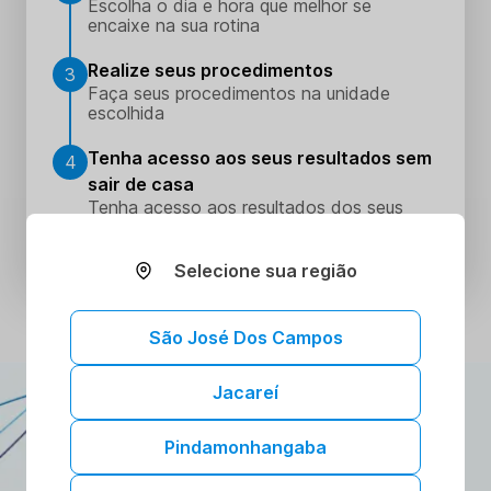
Escolha o dia e hora que melhor se
encaixe na sua rotina
Realize seus procedimentos
3
Faça seus procedimentos na unidade
escolhida
Tenha acesso aos seus resultados sem
4
sair de casa
Tenha acesso aos resultados dos seus
exames onde e quando quiser. Conheça o
Portal do Paciente.
Selecione sua região
São José Dos Campos
Jacareí
ATENDIMENTO DOMICILIAR
A gente vai até você!
Pindamonhangaba
Toda a confiança e segurança dos nossos