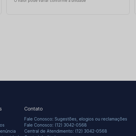
O valor pode variar conforme a unidade
s
Contato
Fale Conosco: Sugestões, elogios ou reclamações
os
Fale Conosco: (12) 3042-0568
Denúncia
Central de Atendimento: (12) 3042-0568