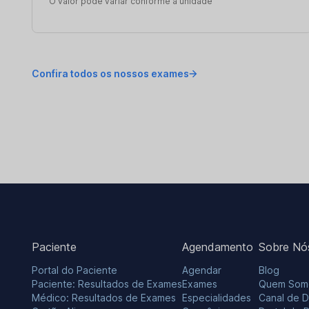
O valor pode variar conforme a unidade
Confira todos os nossos exames
Paciente
Agendamento
Sobre Nó
Portal do Paciente
Agendar
Blog
Paciente: Resultados de Exames
Exames
Quem Som
Médico: Resultados de Exames
Especialidades
Canal de 