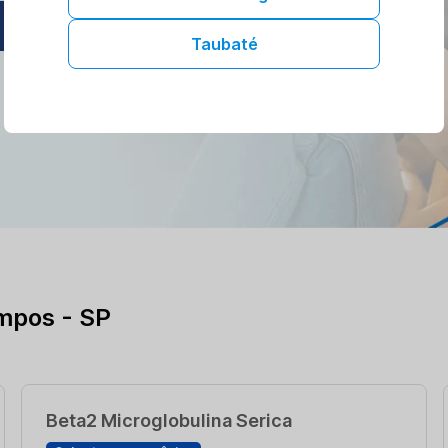
AGENDAR ONLINE
Taubaté
mpos - SP
Beta2 Microglobulina Serica