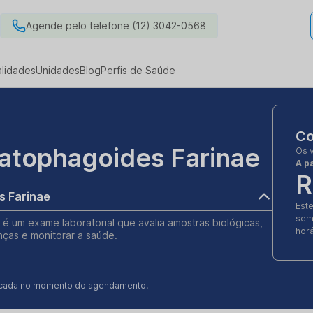
Agende pelo telefone (12) 3042-0568
alidades
Unidades
Blog
Perfis de Saúde
Co
atophagoides Farinae
Os 
A pa
R
s Farinae
Est
sem
 é um exame laboratorial que avalia amostras biológicas,
horá
nças e monitorar a saúde.
ificada no momento do agendamento.