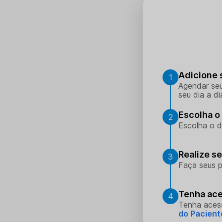
Adicione 
1
Agendar seu
seu dia a di
Escolha o 
2
Escolha o d
Realize s
3
Faça seus p
Tenha ace
4
Tenha aces
do Pacient