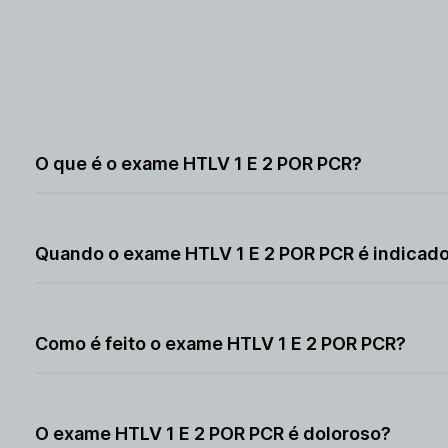
O que é o exame HTLV 1 E 2 POR PCR?
O exame HTLV 1 E 2 POR PCR é um teste molecular utiliz
dos retrovírus. O exame HTLV 1 E 2 POR PCR ajuda a co
Quando o exame HTLV 1 E 2 POR PCR é indicad
exame também pode auxiliar no acompanhamento médi
O exame HTLV 1 E 2 POR PCR é indicado quando há suspe
inconclusivos em exames sorológicos. O exame HTLV 1 E
Como é feito o exame HTLV 1 E 2 POR PCR?
no organismo. A indicação deve ser feita pelo médico.
O exame HTLV 1 E 2 POR PCR é realizado por meio de co
HTLV 1 E 2 POR PCR utiliza técnicas específicas para de
O exame HTLV 1 E 2 POR PCR é doloroso?