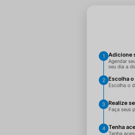
Adicione 
1
Agendar seu
seu dia a di
Escolha o 
2
Escolha o d
Realize s
3
Faça seus p
Tenha ace
4
Tenha aces