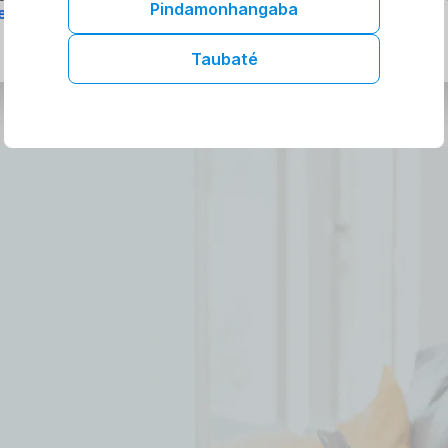
Pindamonhangaba
e.
Taubaté