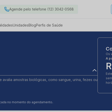
Agende pelo telefone (12) 3042-0568
alidades
Unidades
Blog
Perfis de Saúde
Co
Os 
A pa
R
Est
sem
ue avalia amostras biológicas, como sangue, urina, fezes ou
horá
ificada no momento do agendamento.