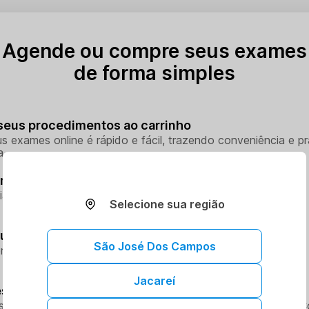
Agende ou compre seus exames
de forma simples
seus procedimentos ao carrinho
s exames online é rápido e fácil, trazendo conveniência e pr
a.
melhor dia e horário
ia e hora que melhor se encaixe na sua rotina
Selecione sua região
eus procedimentos
São José Dos Campos
rocedimentos na unidade escolhida
Jacareí
sso aos seus resultados sem sair de casa
so aos resultados dos seus exames onde e quando quiser. 