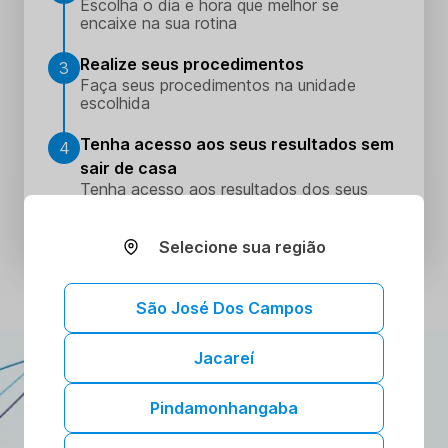
Escolha o dia e hora que melhor se
encaixe na sua rotina
Realize seus procedimentos
3
Faça seus procedimentos na unidade
escolhida
Tenha acesso aos seus resultados sem
4
sair de casa
Tenha acesso aos resultados dos seus
exames onde e quando quiser. Conheça o
Portal do Paciente.
Selecione sua região
São José Dos Campos
Jacareí
ATENDIMENTO DOMICILIAR
A gente vai até você!
Pindamonhangaba
Toda a confiança e segurança dos nossos