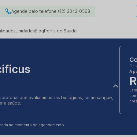
Agende pelo telefone (12) 3042-0568
alidades
Unidades
Blog
Perfis de Saúde
Co
ificus
Os 
A pa
R
Est
sem
boratorial que avalia amostras biológicas, como sangue,
horá
ar a saúde.
ificada no momento do agendamento.