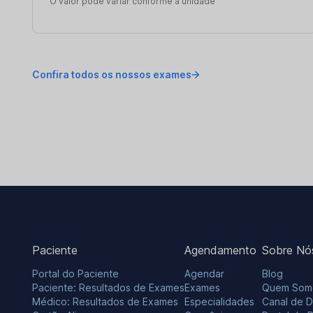
O valor pode variar conforme a unidade
Confira todos os nossos exames
Paciente
Agendamento
Sobre Nó
Portal do Paciente
Agendar
Blog
Paciente: Resultados de Exames
Exames
Quem Som
Médico: Resultados de Exames
Especialidades
Canal de 