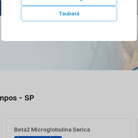
AGENDAR ONLINE
Taubaté
mpos - SP
Beta2 Microglobulina Serica