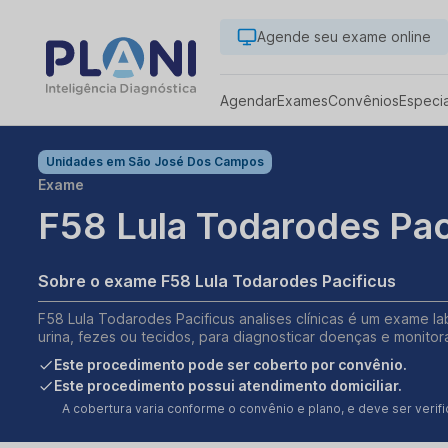
Agende seu exame online
Agendar
Exames
Convênios
Especi
Unidades em
São José Dos Campos
Exame
F58 Lula Todarodes Pac
Sobre o exame F58 Lula Todarodes Pacificus
F58 Lula Todarodes Pacificus analises clínicas é um exame la
urina, fezes ou tecidos, para diagnosticar doenças e monitor
Este procedimento pode ser coberto por convênio.
Este procedimento possui atendimento domiciliar.
A cobertura varia conforme o convênio e plano, e deve ser ver