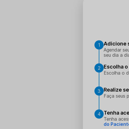
Adicione 
1
Agendar seu
seu dia a di
Escolha o 
2
Escolha o d
Realize s
3
Faça seus p
Tenha ace
4
Tenha aces
do Pacient