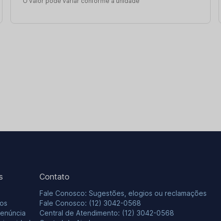
O valor pode variar conforme a unidade
s
Contato
Fale Conosco: Sugestões, elogios ou reclamações
os
Fale Conosco: (12) 3042-0568
Denúncia
Central de Atendimento: (12) 3042-0568