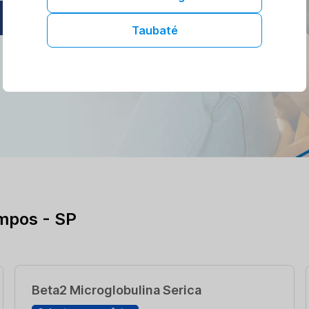
AGENDAR ONLINE
Taubaté
mpos - SP
Beta2 Microglobulina Serica