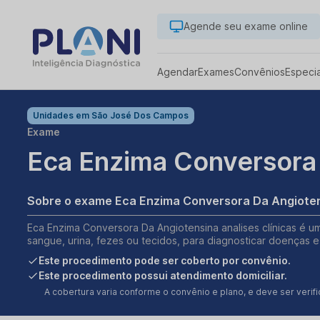
Agende seu exame online
Agendar
Exames
Convênios
Especi
Unidades em
São José Dos Campos
Exame
Eca Enzima Conversora
Sobre o exame Eca Enzima Conversora Da Angio
Eca Enzima Conversora Da Angiotensina analises clínicas é u
sangue, urina, fezes ou tecidos, para diagnosticar doenças e
Este procedimento pode ser coberto por convênio.
Este procedimento possui atendimento domiciliar.
A cobertura varia conforme o convênio e plano, e deve ser ver