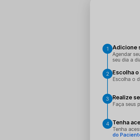
Adicione 
1
Agendar seu
seu dia a di
Escolha o 
2
Escolha o d
Realize s
3
Faça seus p
Tenha ace
4
Tenha aces
do Pacient