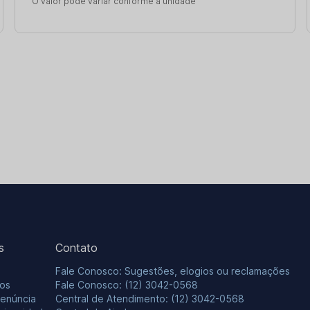
O valor pode variar conforme a unidade
s
Contato
Fale Conosco: Sugestões, elogios ou reclamações
os
Fale Conosco: (12) 3042-0568
Denúncia
Central de Atendimento: (12) 3042-0568