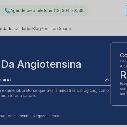
Agende pelo telefone (12) 3042-0568
alidades
Unidades
Blog
Perfis de Saúde
Co
 Da Angiotensina
Os 
A pa
R
tensina
Est
sem
m exame laboratorial que avalia amostras biológicas, como
horá
 monitorar a saúde.
ificada no momento do agendamento.