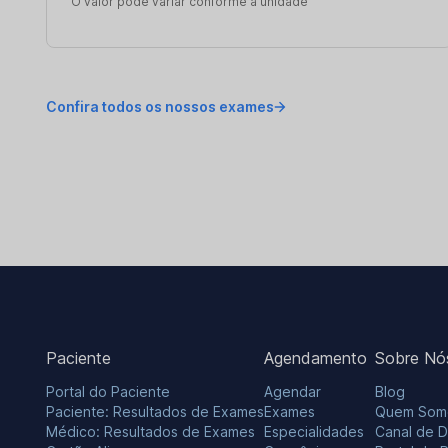
O valor pode variar conforme a unidade
Confira todos os nossos exames
Paciente
Agendamento
Sobre Nó
Portal do Paciente
Agendar
Blog
Paciente: Resultados de Exames
Exames
Quem Som
Médico: Resultados de Exames
Especialidades
Canal de 