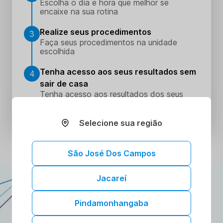
Escolha o dia e hora que melhor se
encaixe na sua rotina
Realize seus procedimentos
3
Faça seus procedimentos na unidade
escolhida
Tenha acesso aos seus resultados sem
4
sair de casa
Tenha acesso aos resultados dos seus
exames onde e quando quiser. Conheça o
Portal do Paciente.
Selecione sua região
São José Dos Campos
Jacareí
ATENDIMENTO DOMICILIAR
A gente vai até você!
Pindamonhangaba
Toda a confiança e segurança dos nossos