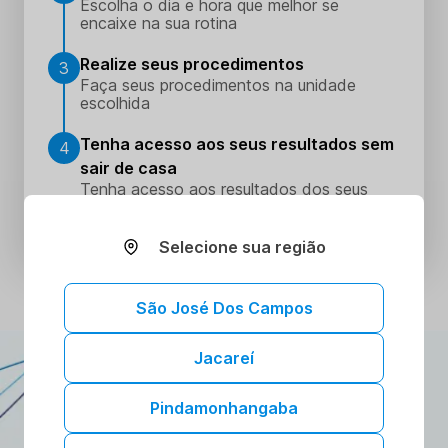
Escolha o dia e hora que melhor se
encaixe na sua rotina
Realize seus procedimentos
3
Faça seus procedimentos na unidade
escolhida
Tenha acesso aos seus resultados sem
4
sair de casa
Tenha acesso aos resultados dos seus
exames onde e quando quiser. Conheça o
Portal do Paciente.
Selecione sua região
São José Dos Campos
Jacareí
ATENDIMENTO DOMICILIAR
A gente vai até você!
Pindamonhangaba
Toda a confiança e segurança dos nossos