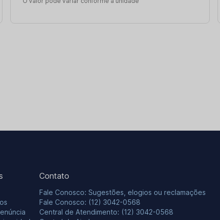
O valor pode variar conforme a unidade
s
Contato
Fale Conosco: Sugestões, elogios ou reclamações
os
Fale Conosco: (12) 3042-0568
Denúncia
Central de Atendimento: (12) 3042-0568