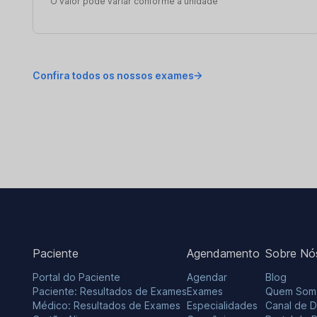
O valor pode variar conforme a unidade
Confira todos os nossos exames
Paciente
Agendamento
Sobre Nó
Portal do Paciente
Agendar
Blog
Paciente: Resultados de Exames
Exames
Quem Som
Médico: Resultados de Exames
Especialidades
Canal de 