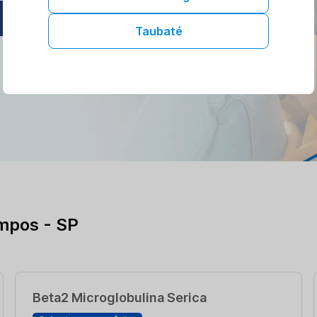
AGENDAR ONLINE
Taubaté
mpos - SP
Beta2 Microglobulina Serica