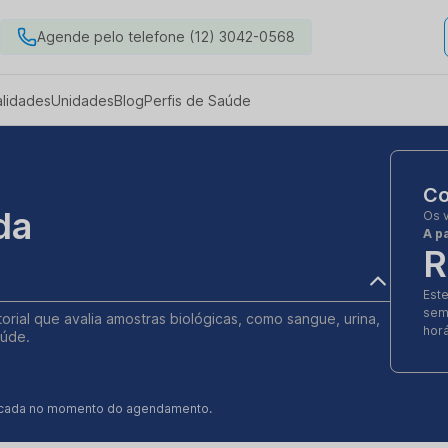
Agende pelo telefone (12) 3042-0568
alidades
Unidades
Blog
Perfis de Saúde
Co
da
Os 
A pa
R
Est
sem
orial que avalia amostras biológicas, como sangue, urina,
horá
aúde.
ificada no momento do agendamento.