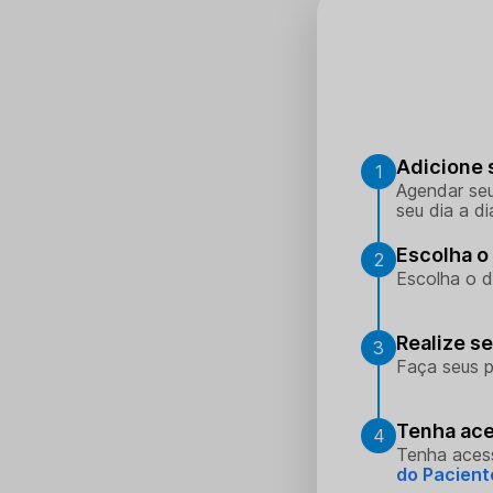
Adicione 
1
Agendar seu
seu dia a di
Escolha o 
2
Escolha o d
Realize s
3
Faça seus p
Tenha ace
4
Tenha aces
do Pacient