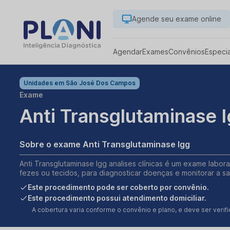
Agende seu exame online
Agendar
Exames
Convênios
Especi
Unidades em
São José Dos Campos
Exame
Anti Transglutaminase 
Sobre o exame Anti Transglutaminase Igg
Anti Transglutaminase Igg analises clínicas é um exame labora
fezes ou tecidos, para diagnosticar doenças e monitorar a s
Este procedimento pode ser coberto por convênio.
Este procedimento possui atendimento domiciliar.
A cobertura varia conforme o convênio e plano, e deve ser ver