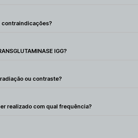
 causa dor, podendo provocar apenas leve desconforto n
contraindicações?
ntraindicações, sendo normalmente evitado apenas em si
 TRANSGLUTAMINASE IGG?
nas alguns minutos para a coleta do sangue, com tempo a
adiação ou contraste?
ão nem contraste, pois é realizado exclusivamente a parti
 realizado com qual frequência?
do conforme solicitação médica, podendo ser repetido pa