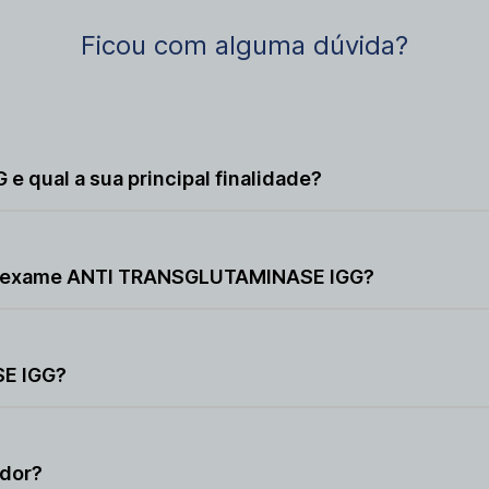
Ficou com alguma dúvida?
qual a sua principal finalidade?
ue utilizado para identificar a presença de anticorpos e
istema imunológico.
ar o exame ANTI TRANSGLUTAMINASE IGG?
o há suspeita clínica de doenças relacionadas ao siste
SE IGG?
da coleta de uma amostra de sangue venoso, realizada po
dor?