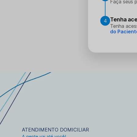
Faça seus p
Tenha ace
4
Tenha aces
do Pacient
ATENDIMENTO DOMICILIAR
A gente vai até você!