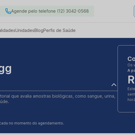
Agende pelo telefone (12) 3042-0568
alidades
Unidades
Blog
Perfis de Saúde
Co
Igg
Os 
A pa
R
Est
sem
torial que avalia amostras biológicas, como sangue, urina,
horá
aúde.
ificada no momento do agendamento.