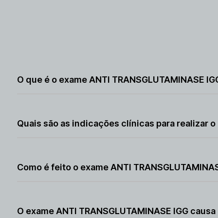
O que é o exame ANTI TRANSGLUTAMINASE IGG e 
O exame ANTI TRANSGLUTAMINASE IGG é um exame de sang
de doenças autoimunes, infecciosas ou alterações do s
Quais são as indicações clínicas para realiz
O exame ANTI TRANSGLUTAMINASE IGG é indicado quand
já diagnosticadas, conforme orientação médica.
Como é feito o exame ANTI TRANSGLUTAMINA
O exame ANTI TRANSGLUTAMINASE IGG é feito por meio 
procedimento simples e seguro.
O exame ANTI TRANSGLUTAMINASE IGG causa 