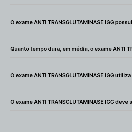
O exame ANTI TRANSGLUTAMINASE IGG geralmente não
O exame ANTI TRANSGLUTAMINASE IGG possui 
O exame ANTI TRANSGLUTAMINASE IGG possui poucas co
responsável.
Quanto tempo dura, em média, o exame ANTI
O exame ANTI TRANSGLUTAMINASE IGG leva em média ape
O exame ANTI TRANSGLUTAMINASE IGG utiliza r
O exame ANTI TRANSGLUTAMINASE IGG não utiliza radiaç
O exame ANTI TRANSGLUTAMINASE IGG deve ser
O exame ANTI TRANSGLUTAMINASE IGG deve ser realiza