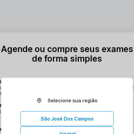
Agende ou compre seus exames
de forma simples
seus procedimentos ao carrinho
s exames online é rápido e fácil, trazendo conveniência e pr
a.
Selecione sua região
melhor dia e horário
ia e hora que melhor se encaixe na sua rotina
São José Dos Campos
eus procedimentos
Jacareí