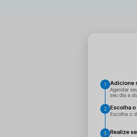
Adicione 
1
Agendar seu
seu dia a di
Escolha o 
2
Escolha o d
Realize s
3