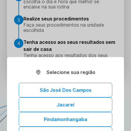
Escolha o dia e hora que melhor se
encaixe na sua rotina
Realize seus procedimentos
3
Faça seus procedimentos na unidade
escolhida
Tenha acesso aos seus resultados sem
4
sair de casa
Tenha acesso aos resultados dos seus
exames onde e quando quiser. Conheça o
Portal do Paciente.
Selecione sua região
São José Dos Campos
Jacareí
ATENDIMENTO DOMICILIAR
A gente vai até você!
Pindamonhangaba
Toda a confiança e segurança dos nossos