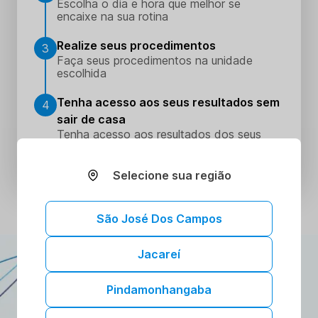
Escolha o dia e hora que melhor se
encaixe na sua rotina
Realize seus procedimentos
3
Faça seus procedimentos na unidade
escolhida
Tenha acesso aos seus resultados sem
4
sair de casa
Tenha acesso aos resultados dos seus
exames onde e quando quiser. Conheça o
Portal do Paciente.
Selecione sua região
São José Dos Campos
Jacareí
ATENDIMENTO DOMICILIAR
A gente vai até você!
Pindamonhangaba
Toda a confiança e segurança dos nossos