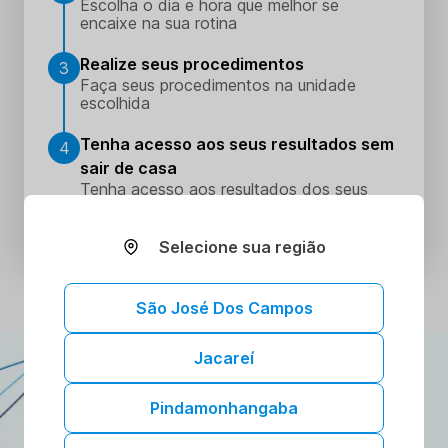
Escolha o dia e hora que melhor se
encaixe na sua rotina
Realize seus procedimentos
3
Faça seus procedimentos na unidade
escolhida
Tenha acesso aos seus resultados sem
4
sair de casa
Tenha acesso aos resultados dos seus
exames onde e quando quiser. Conheça o
Portal do Paciente.
Selecione sua região
São José Dos Campos
Jacareí
ATENDIMENTO DOMICILIAR
A gente vai até você!
Pindamonhangaba
Toda a confiança e segurança dos nossos