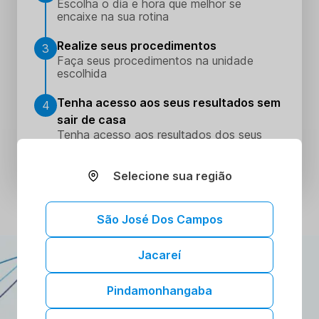
Escolha o dia e hora que melhor se
encaixe na sua rotina
Realize seus procedimentos
3
Faça seus procedimentos na unidade
escolhida
Tenha acesso aos seus resultados sem
4
sair de casa
Tenha acesso aos resultados dos seus
exames onde e quando quiser. Conheça o
Portal do Paciente.
Selecione sua região
São José Dos Campos
Jacareí
ATENDIMENTO DOMICILIAR
A gente vai até você!
Pindamonhangaba
Toda a confiança e segurança dos nossos