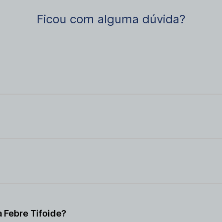
Ficou com alguma dúvida?
hi, transmitida por alimentos ou água contaminados.
s que visitarão regiões com alta incidência da doença.
e pessoas que trabalham em áreas com risco de exposição à 
 Febre Tifoide?