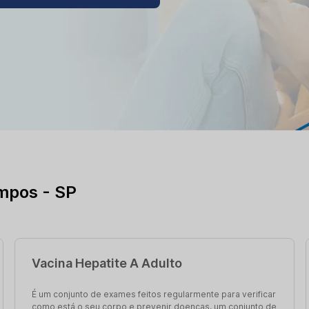
mpos - SP
Vacina Hepatite A Adulto
É um conjunto de exames feitos regularmente para verificar
como está o seu corpo e prevenir doenças. um conjunto de