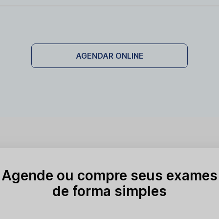
mendada uma dose única. A proteção oferecida por essa dos
 expostas, uma dose de reforço pode ser recomendada após
AGENDAR ONLINE
Agende ou compre seus exames
de forma simples