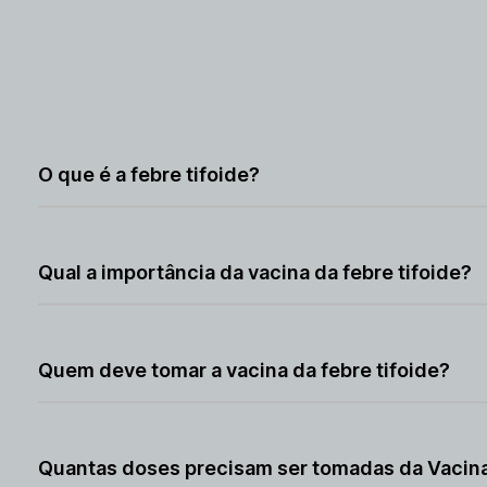
O que é a febre tifoide?
Doença infecciosa causada pela bactéria Salmonella typ
Qual a importância da vacina da febre tifoide?
Prevenção da febre tifoide, especialmente para viajante
Quem deve tomar a vacina da febre tifoide?
Viajantes para regiões com alta incidência da doença, 
Quantas doses precisam ser tomadas da Vacina