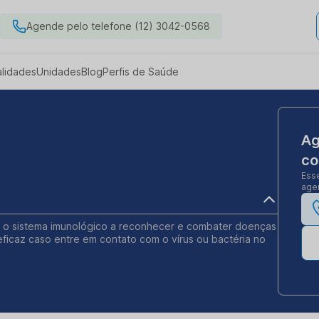
Agende pelo telefone (12) 3042-0568
alidades
Unidades
Blog
Perfis de Saúde
Ag
co
Ess
agen
la o sistema imunológico a reconhecer e combater doenças
eficaz caso entre em contato com o vírus ou bactéria no