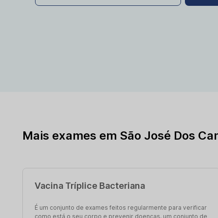
Mais exames em São José Dos Ca
Vacina Tríplice Bacteriana
É um conjunto de exames feitos regularmente para verificar
como está o seu corpo e prevenir doenças. um conjunto de