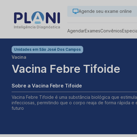
Agende seu exame online
Agendar
Exames
Convênios
Especi
Unidades em
São José Dos Campos
Vacina
Vacina Febre Tifoide
Sobre a Vacina Febre Tifoide
Vacina Febre Tifoide é uma substância biológica que estimu
infecciosas, permitindo que o corpo reaja de forma rápida e 
futuro