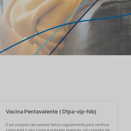
Vacina Pentavalente ( Dtpa-vip-hib)
É um conjunto de exames feitos regularmente para verificar
como está o seu corpo e prevenir doenças. um conjunto de