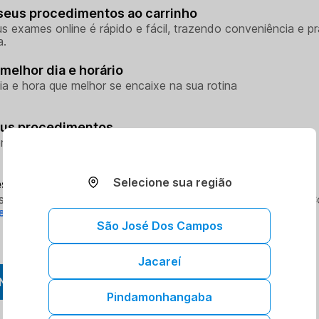
seus procedimentos ao carrinho
s exames online é rápido e fácil, trazendo conveniência e pr
a.
melhor dia e horário
ia e hora que melhor se encaixe na sua rotina
eus procedimentos
rocedimentos na unidade escolhida
Selecione sua região
sso aos seus resultados sem sair de casa
so aos resultados dos seus exames onde e quando quiser. 
e.
São José Dos Campos
Jacareí
NDAR AGORA
Pindamonhangaba