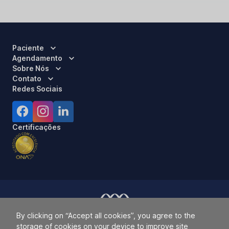
Paciente
Agendamento
Sobre Nós
Contato
Redes Sociais
Certificações
By clicking on “Accept all cookies”, you agree to the
Responsável Técnico:
Dra. Luci Mara Barbiero – CRM 120.433/SP
storage of cookies on your device to improve site